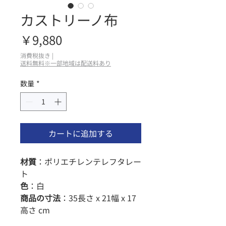
カストリーノ布
価
￥9,880
格
消費税抜き
|
送料無料※一部地域は配送料あり
数量
*
カートに追加する
材質
：ポリエチレンテレフタレー
ト
色
：白
商品の寸法
：35長さ x 21幅 x 17
高さ cm