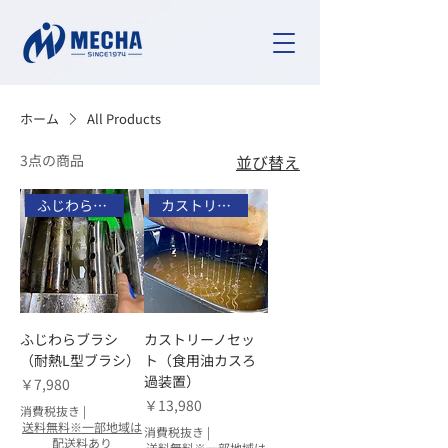
ホーム
All Products
3点の商品
並び替え
ふじわらブラシ
カストリーノセット
ふじわらブラシ
カストリーノセッ
（耐熱L型ブラシ）
ト（食用油カスろ
過装置）
価格
￥7,980
価格
￥13,980
消費税抜き
|
送料無料※一部地域は
消費税抜き
|
配送料あり
送料無料※一部地域は