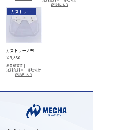
配送料あり
カストリーノ
カストリーノ布
価格
￥9,880
消費税抜き
|
送料無料※一部地域は
配送料あり