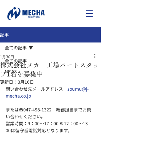
記事
全ての記事
1月30日
全ての記事
株式会社メカ 工場パートスタッ
NEWS
フ1名を募集中
更新日：
3月16日
問い合わせ先メールアドレス　
soumu@j-
mecha.co.jp
または☎047-498-1322　総務担当までお問
い合わせください。
営業時間：9：00～17：00 ※12：00～13：
00は留守番電話対応となります。