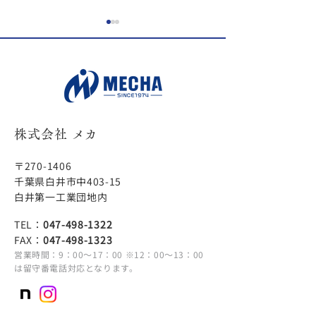
１月30日に募集したフィ
【株式会社メカ
ルター工場パートスタッ
ター包装仕様変
フの応募を締め切りまし
らせ
ご応募ありがとうございまし
現在、ナフサを原
た。
材料の供給遅延に
た。
ール袋の入手が不
株式会社 メカ
となっております
ては、安定した製
〒270-1406
続するための対応
千葉県白井市中403-15
に勝手ながら当面
白井第一工業団地内
ルターの包装仕様
TEL：
047-498-1322
～3個入りに変更
FAX：
047-498-1323
ます。
営業時間：9：00～17：00 ※12：00～13：00
は留守番電話対応となります。